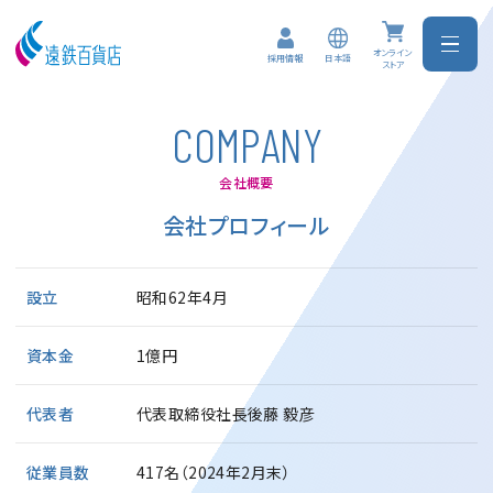
オンライン
日本語
採用情報
ストア
C
O
M
P
A
N
Y
会社概要
会社プロフィール
設立
昭和62年4月
資本金
1億円
代表者
代表取締役社長後藤 毅彦
従業員数
417名（2024年2月末）