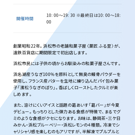
10: 00～19: 30
※最終日は10: 00～18:
開催時間
00
創業昭和22年。浜松市の老舗和菓子屋〈菓匠 ふる里〉が、
遠鉄百貨店に期間限定で初出店します。
浜松市民には子供の頃からお馴染みの和菓子屋さんです。
浜名湖産うなぎ100％を原料として無臭の鰻骨パウダーを
使用し、フランス産バターを生地に練り込んだパイ包み菓
子「濱松うなぎのぼり」。香ばしくローストしたクルミが楽
しめます。
また、溶けにくいアイスと話題の葛あいす「葛バー」が今夏
デビュー。もっちりとした弾力ある食感が特徴で、まるでグ
ミのような食感がクセになります。お味は、静岡茶・三ケ日
みかん・浜松ブルーベリー・浜松レモンの４種類。冷凍でシ
ャリシャリ感を楽しむのもアリですが、半解凍でプルプルと