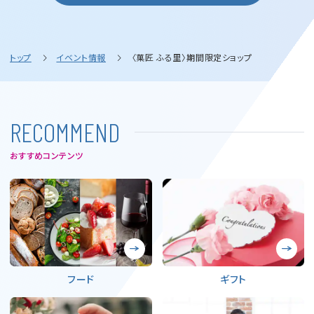
トップ
イベント情報
〈菓匠 ふる里〉期間限定ショップ
R
E
C
O
M
M
E
N
D
おすすめコンテンツ
フード
ギフト