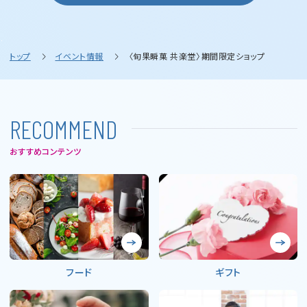
トップ
イベント情報
〈旬果瞬菓 共楽堂〉期間限定ショップ
R
E
C
O
M
M
E
N
D
おすすめコンテンツ
フード
ギフト