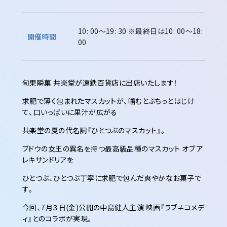
10: 00～19: 30
※最終日は10: 00～18:
開催時間
00
旬果瞬菓 共楽堂が遠鉄百貨店に出店いたします！
求肥で薄く包まれたマスカットが、噛むとぷちっとはじけ
て、口いっぱいに果汁が広がる
共楽堂の夏の代名詞『ひとつぶのマスカット』。
ブドウの女王の異名を持つ最高級品種のマスカット オブ ア
レキサンドリアを
ひとつぶ、ひとつぶ丁寧に求肥で包んだ爽やかなお菓子で
す。
今回、7月３日(金)公開の中島健人主演 映画『ラブ≠コメデ
ィ』とのコラボが実現。