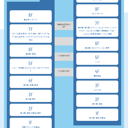
8F
8F
えんてつホール
催会場/レストラン
7F
地域文化交流のフ
ロア
7F
紳士服・婦人服/クリーニング/コンタクト レンズ/リ
ラクゼーション/エステ/眼科/ 保険相談/リフォー
リビング/宝石/時計/メガネ/紳士 ・婦人ナイトウェ
ム/Iphone修理/美容室/ パソコン教室
ア/友の会/家具・インテリア/えんてつカード入会
窓口
6F
6F
紳士服/クロスファッション/喫茶
紳士服・雑貨
5F
くつろぎのフロア
5F
ハンズ
ベビー・子供服/おもちゃ/ ゴルフウェア/アウトド
4F
ア
くつろぎのフロア
無印良品
4F
3F
婦人服・呉服・雑貨
ユニクロ
3F
2F
婦人服/喫茶
婦人服・雑貨
2F
1F
婦人服・雑貨/化粧品/喫茶
婦人服・雑貨/化粧品
1F
特選ブティック/化粧品