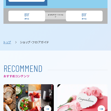
B1F
B1F
まち歩きサポートのフロ
ア
食料品
食料品
トップ
ショップ・フロアガイド
R
E
C
O
M
M
E
N
D
おすすめコンテンツ