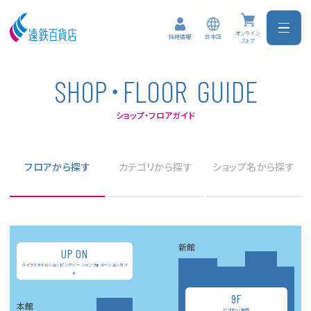
オンライン
日本語
採用情報
ストア
･
S
H
O
P
F
L
O
O
R
G
U
I
D
E
ショップ・フロアガイド
フロアから探す
カテゴリから探す
ショップ名から探す
新館
UP ON
ライフスタイルショッピングゾ ーンインフォメーションカフ
ェ
9F
本館
にぎわい施設