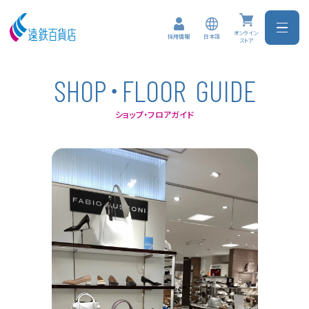
オンライン
日本語
採用情報
ストア
･
S
H
O
P
F
L
O
O
R
G
U
I
D
E
ショップ・フロアガイド