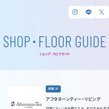
･
S
H
O
P
F
L
O
O
R
G
U
I
D
E
ショップ・フロアガイド
新館 2F
アフタヌーンティー・リビング
日常にトレンドを取り入れ、彩りのある生