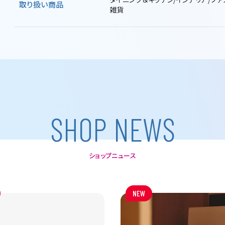
取り扱い
商品
雑貨
S
H
O
P
N
E
W
S
ショップニュース
NEW