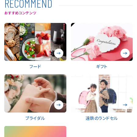
R
E
C
O
M
M
E
N
D
おすすめコンテンツ
フード
ギフト
ブライダル
遠鉄のランドセル