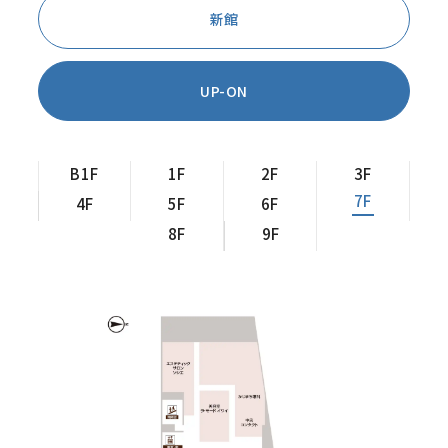
新館
UP-ON
B1F
1F
2F
3F
7F
4F
5F
6F
8F
9F