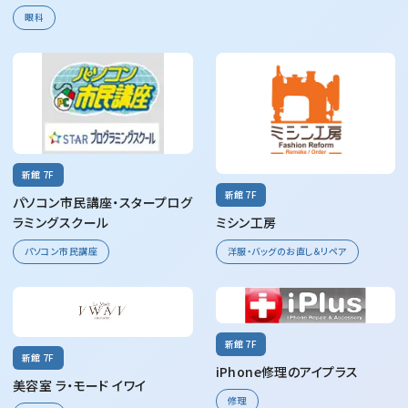
眼科
新館 7F
新館 7F
パソコン市民講座・スタープログ
ラミングスクール
ミシン工房
パソコン市民講座
洋服・バッグのお直し＆リペア
新館 7F
新館 7F
iPhone修理のアイプラス
美容室 ラ・モード イワイ
修理