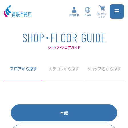
オンライン
日本語
採用情報
ストア
･
S
H
O
P
F
L
O
O
R
G
U
I
D
E
ショップ・フロアガイド
フロアから探す
カテゴリから探す
ショップ名から探す
本館