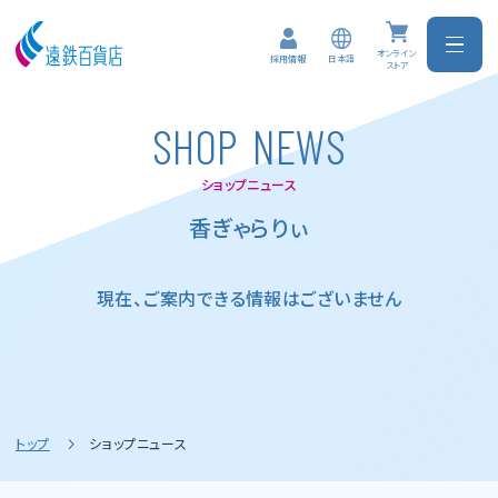
オンライン
日本語
採用情報
ストア
S
H
O
P
N
E
W
S
ショップニュース
香ぎゃらりぃ
現在、ご案内できる情報はございません
トップ
ショップニュース