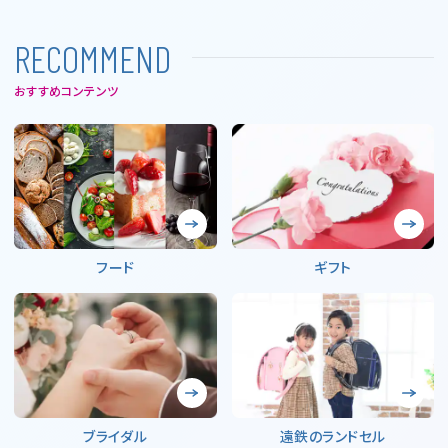
R
E
C
O
M
M
E
N
D
おすすめコンテンツ
フード
ギフト
ブライダル
遠鉄のランドセル