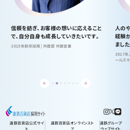
人のやさしさと成長の機会がある環境、未
子育
経験からの挑戦で知識とキャリアが広がり
として
ました。
2017年入社 | 営業部 紳士洋品・紳士子ども服・玩具課 セ
ールスマネージャー
遠鉄百貨店公式サイ
遠鉄百貨店オンラインスト
遠鉄グループ
ト
ア
ウェブサイト