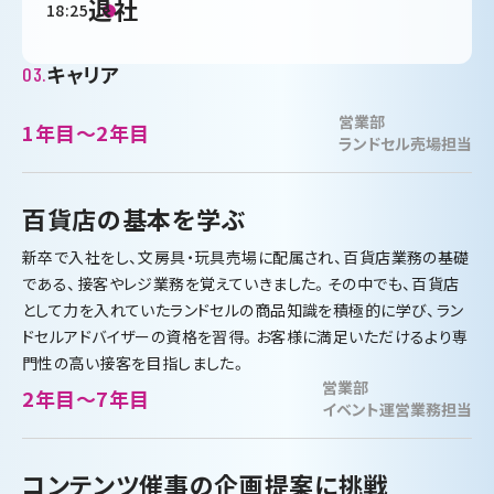
退社
18:25
キャリア
03.
営業部
1年目～2年目
ランドセル売場担当
百貨店の基本を学ぶ
新卒で入社をし、文房具・玩具売場に配属され、百貨店業務の基礎
である、接客やレジ業務を覚えていきました。その中でも、百貨店
として力を入れていたランドセルの商品知識を積極的に学び、ラン
ドセルアドバイザーの資格を習得。お客様に満足いただけるより専
門性の高い接客を目指しました。
営業部
2年目～7年目
イベント運営業務担当
コンテンツ催事の企画提案に挑戦