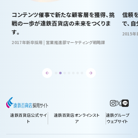
新たな顧客層を獲得、挑
信頼を紡ぎ、お客様の想い
貨店の未来をつくりま
で、自分自身も成長してい
2015年新卒採用 | 外商部 外商営業
卒採用 | 営業推進部マーケティング戦略課
遠鉄百貨店公式サイ
遠鉄百貨店オンラインスト
遠鉄グループ
ト
ア
ウェブサイト