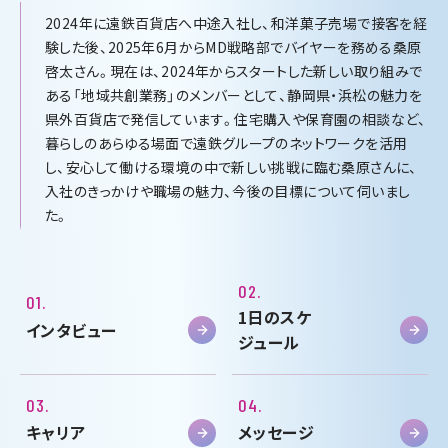
2024年に遠鉄百貨店へ中途入社し、和洋菓子売場で接客を経
験した後、2025年6月からMD戦略部でバイヤーを務める桑原
啓太さん。現在は、2024年からスタートした新しい取り組みで
ある「地域共創業務」のメンバーとして、静岡県・浜松の魅力を
県外百貨店で発信しています。住宅購入や保育園の相談など、
暮らしのあらゆる場面で遠鉄グループのネットワークを活用
し、安心して働ける環境の中で新しい挑戦に臨む桑原さんに、
入社のきっかけや職場の魅力、今後の目標について伺いまし
た。
02.
01.
1日のスケ
インタビュー
ジュール
03.
04.
キャリア
メッセージ