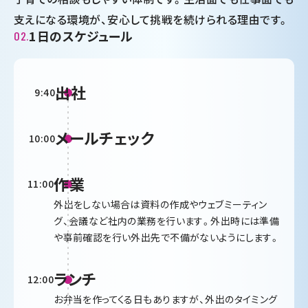
支えになる環境が、安心して挑戦を続けられる理由です。
1日のスケ
ジュール
02.
出社
9:40
メールチェック
10:00
作業
11:00
外出をしない場合は資料の作成やウェブミーティン
グ、会議など社内の業務を行います。外出時には準備
や事前確認を行い外出先で不備がないようにします。
ランチ
12:00
お弁当を作ってくる日もありますが、外出のタイミング